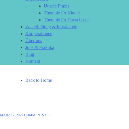
Unsere Praxis
Therapie für Kinder
Therapie für Erwachsene
Weiterbildung & Infoabende
Kooperationen
Über uns
Jobs & Praktika
Blog
Kontakt
Back to Home
Beitragsnavigation
MÄRZ 17, 2025
COMMENTS OFF