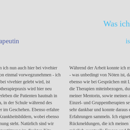
Was ich
apeutin
i
 ich nun auch hier bei vivehier
Während der Arbeit konnte ich m
chon einmal vorwegzunehmen -
ich
- was unbedingt von Nöten ist, 
ei vivehier gelebt wird, ist
ebenso wie bei Gesprächen mit L
otherapiepraxis
wird hier neu
die Therapien miteinbezogen, durf
erleben die Patienten hautnah in
meiner Mentorin, sowie meinen a
a, in der Schule während des
Einzel- und Gruppentherapien sel
der im Geschehen. Ebenso erfahre
sehr dankbar und konnte daraus
Krankheitsbildern, wobei ebenso
Erfahrungen sammeln. Ich eigne
ung steht. Natürlich sind wir
Rückmeldungen, die ich meinen K