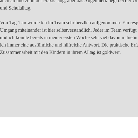
auch ab und zu in der Praxis tätig, aber das Augenmerk liegt bei der Un
und Schulalltag.
Von Tag 1 an wurde ich im Team sehr herzlich aufgenommen. Ein
resp
Umgang miteinander ist hier selbstverständlich. Jeder im Team verfügt
und ich konnte bereits in meiner ersten Woche sehr viel davon mitn
ich immer eine ausführliche und hilfreiche Antwort. Die praktische Erf
Zusammenarbeit mit den Kindern in ihrem Alltag ist goldwert.