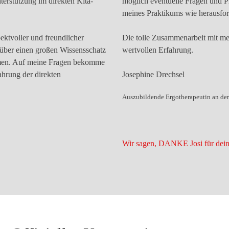
terstützung im direkten Kita-
möglich eventuelle Fragen und P
meines Praktikums wie herausfor
ektvoller und freundlicher
Die tolle Zusammenarbeit mit m
 über einen
großen Wissensschatz
wertvollen Erfahrung.
ehmen. Auf meine Fragen bekomme
ahrung der direkten
Josephine Drechsel
Auszubildende Ergotherapeutin an der
Wir sagen,
DANKE
Josi für dei