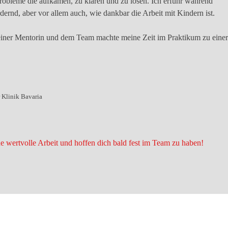
robleme die aufkamen, zu klären und zu lösen. Ich erfuhr während
dernd, aber vor allem auch, wie
dankbar die Arbeit mit Kindern
ist.
einer Mentorin und dem Team machte meine Zeit im Praktikum zu einer
 Klinik Bavaria
ne wertvolle Arbeit und hoffen dich bald fest im Team zu haben!