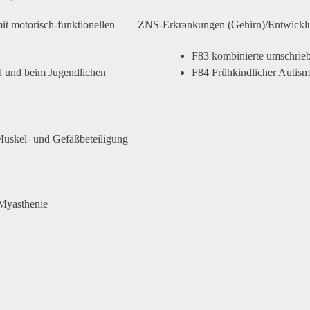
it motorisch-funktionellen
ZNS-Erkrankungen (Gehirn)/Entwickl
F83 kombinierte umschrie
d und beim Jugendlichen
F84 Frühkindlicher Autis
uskel- und Gefäßbeteiligung
Myasthenie