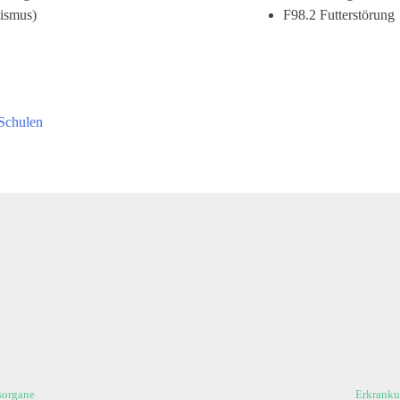
tismus)
F98.2 Futterstörung
 Schulen
sorgane
Erkranku